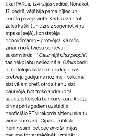
tikai PARus,  izvirzijās vadībā. Nonākot 
17. bedrē, vējš bija pamainījies un 
cerētā pavēja vietā, Kārlis uzmetot 
zāles kušķi (un uzreiz saņemot viņu 
atpakaļ sejā), konstatēja 
nenovēršamo – pretvējš!! Kā mēs 
zinām no latviešu sentēvu 
sakāmvārda – “
Caurvējš kilss people
”, 
tas neko labu neliecināja. 
Džeks
 bedri 
ir modelējis kā labo suņa kāju, kas 
pretvēja gadījumā nozīmē – sākumā 
sist vējam pretī, otro sitienu sist 
caurvējā, bet trešo apdraud tā 
sauktais Keisela bunkurs, kurā Andža 
pirms pāris gadiem uzstādīja 
neoficiālo RTM rekorda sitienu skaitu 
vienā bunkurā.. Ciparu publiski 
neminēsim, bet pēc 
divota
 līnijas 
garuma to var mēģināt uzminēt. 