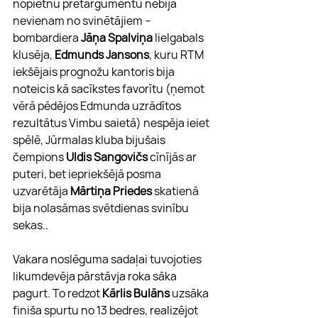
nopietnu pretargumentu nebija 
nevienam no svinētājiem – 
bombardiera 
Jāņa Spalviņa
 lielgabals 
klusēja, 
Edmunds Jansons
, kuru RTM 
iekšējais prognožu kantoris bija 
noteicis kā sacīkstes favorītu (ņemot 
vērā pēdējos Edmunda uzrādītos 
rezultātus Vimbu saietā) nespēja ieiet 
spēlē, Jūrmalas kluba bijušais 
čempions 
Uldis Sangovičs
 cīnījās ar 
puteri, bet iepriekšējā posma 
uzvarētāja 
Mārtiņa Priedes 
skatienā 
bija nolasāmas svētdienas svinību 
sekas.. 
Vakara noslēguma sadaļai tuvojoties 
likumdevēja pārstāvja roka sāka 
pagurt. To redzot 
Kārlis Bulāns
 uzsāka 
finiša spurtu no 13 bedres, realizējot 