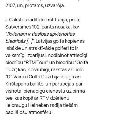
2107, un, protams, uzvarēja.
J. Čakstes radītā konstitūcija, proti, 
Satversmes 102. pants nosaka, ka: 
“
Ikvienam ir tiesības apvienoties 
biedrībās [..]
”. Latvijas golfa kopienas 
labākie un atraktīvākie golferi to ir 
veiksmīgi izdarījuši, nodibinot attiecīgi 
biedrību “RTM Tour” un biedrību “Golfa 
Dūži”, kas, nešaubīgi, rakstās ar Lielo 
“D”. Vairāki Golfa Dūži bija ielūgti arī 
Krištopana ballītē, un parūpējās  par 
visnotaļ pienācīgu cienastu uz pirmā 
tee, kas kopā ar RTM dzērienu 
lieldraugu Heineken radīja tiešām 
pacilājošu atmosfēru!