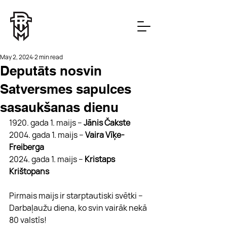
May 2, 2024
2 min read
Deputāts nosvin
Satversmes sapulces
sasaukšanas dienu
1920. gada 1. maijs – 
Jānis Čakste
2004. gada 1. maijs – 
Vaira Vīķe-
Freiberga
2024. gada 1. maijs – 
Kristaps 
Krištopans
Pirmais maijs ir starptautiski svētki – 
Darbaļaužu diena, ko svin vairāk nekā 
80 valstīs! 