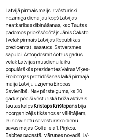
Latvijā pirmais maijs ir vēsturiski 
nozīmīga diena jau kopš Latvijas 
neatkarības dibināšanas, kad Tautas 
padomes priekšsēdētājs Jānis Čakste 
(vēlāk pirmais Latvijas Republikas 
prezidents), sasauca  Satversmes 
sapulci. Astoņdesmit četrus gadus 
vēlāk Latvijas mūsdienu laiku 
populārākās prezidentes Vairas Vīķes-
Freibergas prezidēšanas laikā pirmajā 
maijā Latviju uzņēma Eiropas 
Savienībā.  Nav pārsteigums, ka 20 
gadus pēc šī vēsturiskā brīža aktīvais 
tautas kalps 
Kristaps Krištopans 
bija 
noorganizējis tikšanos ar vēlētājiem, 
lai nosvinētu šo vēsturisko dienu 
savās mājas  Golfa ielā 1, Piņkos, 
Babītes pagastā, Mārupes novadā, LV-