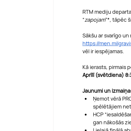
RTM mediju departame
“
zapojam
”*, tāpēc š
Sākšu ar svarīgo un
https://men.milgrav
vēl ir iespējamas.
Kā ierasts, pirmais
Aprīlī (svētdiena) 8
Jaunumi un izmaiņa
Ņemot vērā PRO
spēlētājiem net
HCP “iesaldēšan
gan nākošās zie
Lielajā finālā 