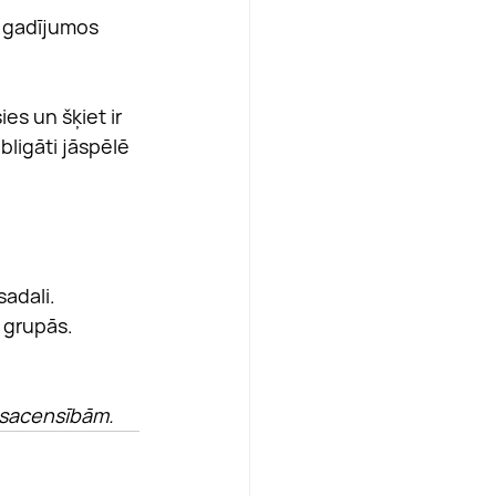
u gadījumos 
s un šķiet ir 
ligāti jāspēlē 
sadali.
 grupās.
” sacensībām.