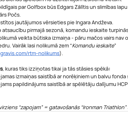
ildīgais par Golfbox būs Edgars Zālītis un slimības lap
ārs Počs.
istītos jautājumos vērsieties pie Ingara Andževa.
o atsaucību pirmajā sezonā, komandu ieskaite turpināsie
olikumā veikta būtiska izmaiņa - pāru mačos vairs nav ob
dru. Vairāk lasi nolikumā zem “
Komandu ieskaite
” 
lgravis.com/rtm-nolikums
).
as
, kuras tiks izziņotas tikai ja tās stāsies spēkā
:
ējamas izmaiņas saistībā ar norēķiniem un balvu fonda 
ējams papildinājums saistībā ar spēlētāju dalījumu HCP
s virziens “zapojam” = gatavošanās “Ironman Triathlon