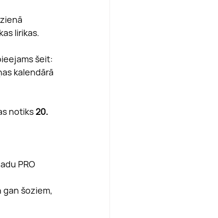
rzienā 
as lirikas.
ieejams šeit: 
ņas kalendārā 
s notiks 
20. 
gadu PRO 
 gan šoziem, 