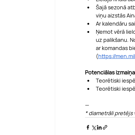
Šajā sezonā atb
viņu aizstās Ain
Ar kalendāru sa
Ņemot vērā liel
uz palikšanu. N
ar komandas bie
(
https://men.mi
Potenciālas izmaiņ
Teorētiski iesp
Teorētiski iesp
—
* diametrāli pretēj