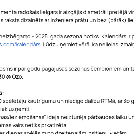
nta radošais lielgars ir aizgājis diametrāli pretējā vi
is raksts dizainēts ar inženiera prātu un bez (pārāk) liek
 neizbēgamo - 2025. gada sezona notiks. Kalendārs ir p
is.com/kalendārs
. Lūdzu ņemiet vērā, ka nelielas izmai
 posms ir par godu pagājušās sezonas čempioniem un ta
:30 @ Ozo
.
s:
 spēlētāju kautrīgumu un niecīgo dalību RTMā, ar šo 
iek uzņemti.
as/ieziemošanas” ideja neizturēja pārbaudes laiku un
mas vairs netiks prkatizēta.
abas dienas spēlēsim no dzeltenajām izsitienu vietām.