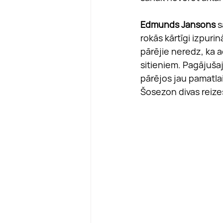
Edmunds Jansons
 
rokās kārtīgi izpurin
pārējie neredz, ka 
sitieniem. Pagājuša
pārējos jau pamatlai
Šosezon divas reizes