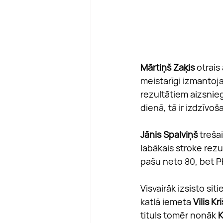
Mārtiņš Zaķis
 otrai
meistarīgi izmantoj
rezultātiem aizsnie
dienā, tā ir izdzīvoša
Jānis Spalviņš
 treša
labākais stroke rez
pašu neto 80, bet PH
Visvairāk izsisto si
katlā iemeta 
Vilis K
tituls tomēr nonāk 
K