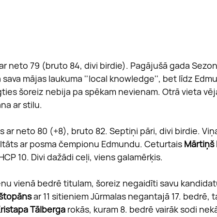
s ar neto 79 (bruto 84, divi birdie). Pagājušā gada Sez
a sava mājas laukuma ''local knowledge'', bet līdz Edm
gties šoreiz nebija pa spēkam nevienam. Otrā vieta vē
na ar stilu.
is ar neto 80 (+8), bruto 82. Septiņi pāri, divi birdie. Viņ
ultāts ar posma čempionu Edmundu. Ceturtais 
Mārtiņš
CP 10. Divi dažādi ceļi, viens galamērķis.
tienu vienā bedrē titulam, šoreiz negaidīti savu kandida
rištopāns
 ar 11 sitieniem Jūrmalas negantajā 17. bedrē, 
ristapa Tālberga
 rokās, kuram 8. bedrē vairāk sodi nekā 