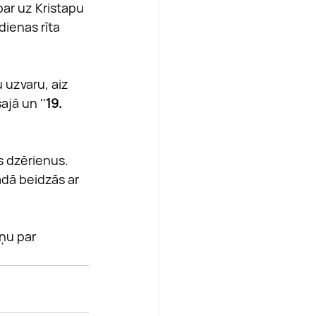
par uz Kristapu 
dienas rīta 
u uzvaru, aiz 
šajā un ''
19. 
s dzērienus. 
dā beidzās ar 
ņu par 