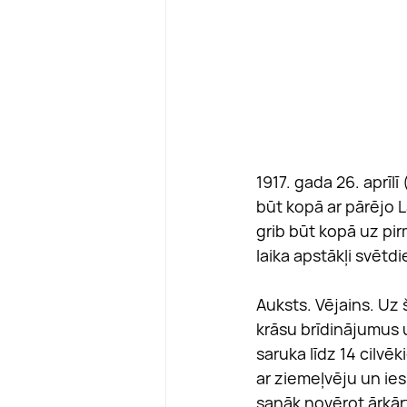
1917. gada 26. aprīl
būt kopā ar pārējo L
grib būt kopā uz pir
laika apstākļi svētdi
Auksts. Vējains. Uz 
krāsu brīdinājumus u
saruka līdz 14 cilvēk
ar ziemeļvēju un i
sanāk novērot ārkārtī