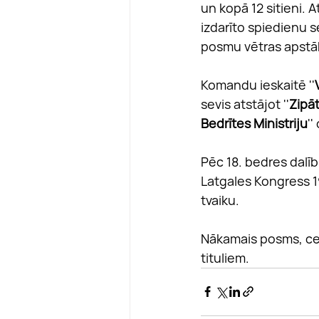
un kopā 12 sitieni. 
izdarīto spiedienu s
posmu vētras apstāk
Komandu ieskaitē ''
sevis atstājot ''
Zipā
Bedrītes Ministriju
''
Pēc 18. bedres dalīb
Latgales Kongress 1
tvaiku.
Nākamais posms, cer
tituliem. 