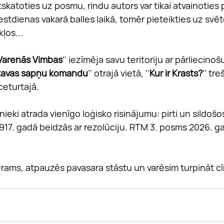
Atskatoties uz posmu, rindu autors var tikai atvainoties 
estdienas vakarā balles laikā, tomēr pieteikties uz svēt
ļos...
Varenās Vimbas
'' iezīmēja savu teritoriju ar pārliecinoš
tavas sapņu komandu
'' otrajā vietā, ''
Kur ir Krasts?
'' tre
 ceturtajā.
nieki atrada vienīgo loģisko risinājumu: pirti un sildošo
917. gadā beidzās ar rezolūciju. RTM 3. posms 2026. ga
ams, atpauzēs pavasara stāstu un varēsim turpināt cī