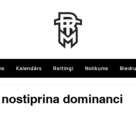
ms
Kalendārs
Reitingi
Nolikums
Biedru
nostiprina dominanci