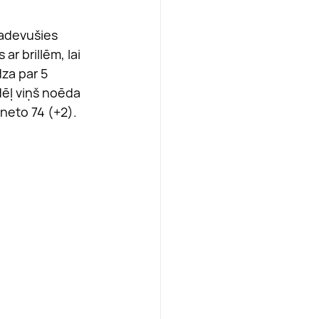
sadevušies 
ar brillēm, lai 
za par 5 
ēļ viņš noēda 
 neto 74 (+2). 