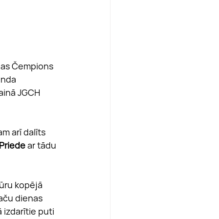
onas Čempions 
unda 
jainā JGCH 
am arī dalīts 
 Priede
 ar tādu 
tūru kopējā 
taču dienas 
izdarītie puti 