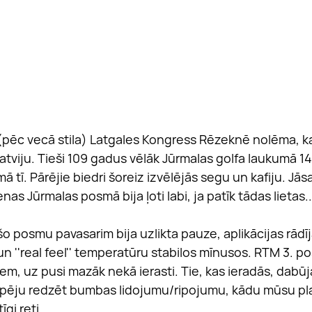
ī (pēc vecā stila) Latgales Kongress Rēzeknē nolēma, ka
atviju. Tieši 109 gadus vēlāk Jūrmalas golfa laukumā 14 
mā tī. Pārējie biedri šoreiz izvēlējās segu un kafiju. Jā
enas Jūrmalas posmā bija ļoti labi, ja patīk tādas lietas..
šo posmu pavasarim bija uzlikta pauze, aplikācijas rādī
n ''real feel'' temperatūru stabilos mīnusos. RTM 3. p
iem, uz pusi mazāk nekā ierasti. Tie, kas ieradās, dabūja
espēju redzēt bumbas lidojumu/ripojumu, kādu mūsu pl
gi reti.