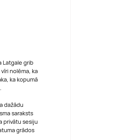
 Latgale grib 
vīri nolēma, ka 
saka, ka kopumā 
.
ja dažādu 
osma saraksts 
 privātu sesiju 
atuma grādos 