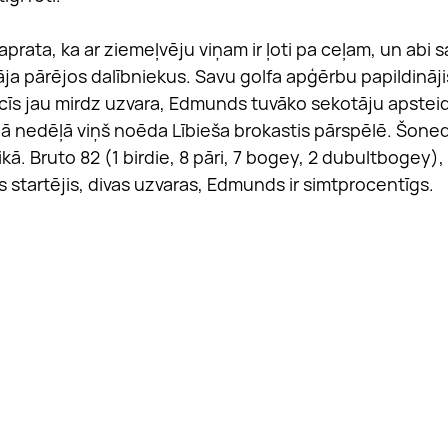
saprata, ka ar ziemeļvēju viņam ir ļoti pa ceļam, un abi 
āja pārējos dalībniekus. Savu golfa apģērbu papildinājis 
acīs jau mirdz uzvara, Edmunds tuvāko sekotāju apsteid
jā nedēļā viņš noēda Lībieša brokastis pārspēlē. Šoned
kā. Bruto 82 (1 birdie, 8 pāri, 7 bogey, 2 dubultbogey),
 startējis, divas uzvaras, Edmunds ir simtprocentīgs.