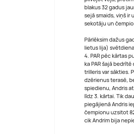
blakus 32 gadus jaun
sejā smaids, viņš ir 
sekotāju un čempion
Pārlēksim dažus gadu
lietus lija) svētdie
4. PAR pēc kārtas pu
ka PAR šajā bedrītē 
trilleris var sākties
dzērienus terasē, b
spiedienu, Andris at
līdz 3. kārtai. Tik 
piegājienā Andris ie
čempionu uzsitot 82 
cik Andrim bija nepie