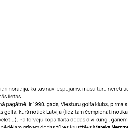
aidri norādīja, ka tas nav iespējams, mūsu tūrē nereti ti
ās lietas.
ā pagātnē. Ir 1998. gads, Viesturu golfa klubs, pirmais 
golfā, kurš notiek Latvijā (līdz tam čempionāti notika 
pēlēt...). Pa fērveju kopā flaitā dodas divi kungi, garie
im pēdējam grīnam dodas tūres krusttēvs 
Mareks Nemm