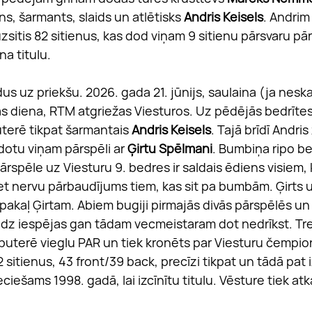
s, šarmants, slaids un atlētisks 
Andris Keisels
. Andrim 
uzsitis 82 sitienus, kas dod viņam 9 sitienu pārsvaru pā
a titulu.
s uz priekšu. 2026. gada 21. jūnijs, saulaina (ja neskai
nas diena, RTM atgriežas Viesturos. Uz pēdējās bedrītes
terē tikpat šarmantais 
Andris Keisels
. Tajā brīdī Andris
dotu viņam pārspēli ar 
Ģirtu Spēlmani
. Bumbiņa ripo be
. Pārspēle uz Viesturu 9. bedres ir saldais ēdiens visiem
et nervu pārbaudījums tiem, kas sit pa bumbām. Ģirts u
pakaļ Ģirtam. Abiem bugiji pirmajās divās pārspēlēs un 
daudz iespējas gan tādam vecmeistaram dot nedrīkst. Tr
puterē vieglu PAR un tiek kronēts par Viesturu čempion
sitienus, 43 front/39 back, precīzi tikpat un tādā pat 
ciešams 1998. gadā, lai izcīnītu titulu. Vēsture tiek atk