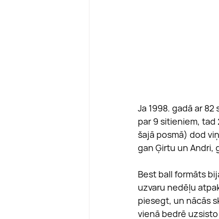
Ja 1998. gadā ar 82 
par 9 sitieniem, tad
šajā posmā) dod viņa
gan Ģirtu un Andri, g
Best ball formāts bija
uzvaru nedēļu atpaka
piesegt, un nācās sko
vienā bedrē uzsisto 