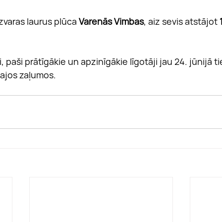
varas laurus plūca 
Varenās Vimbas
, aiz sevis atstājot 
i, paši prātīgākie un apzinīgākie līgotāji jau 24. jūnijā t
gajos zaļumos.