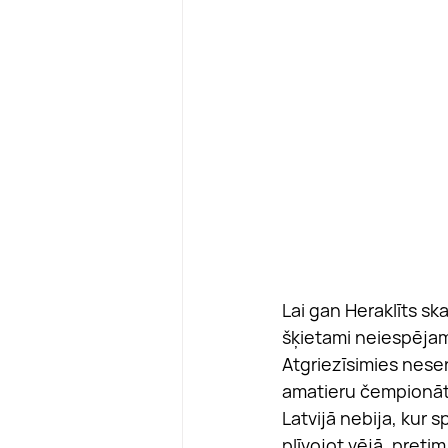
Lai gan Heraklīts sk
šķietami neiespējam
Atgriezīsimies nesen
amatieru čempionāts 
Latvijā nebija, kur s
plīvojot vējā, pret