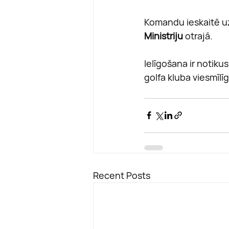
Komandu ieskaitē uz
Ministriju
 otrajā. 
Ielīgošana ir notikus
golfa kluba viesmīlī
Recent Posts