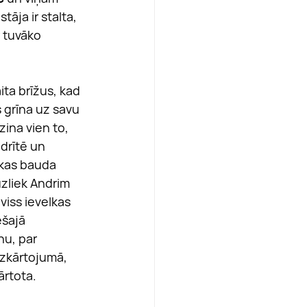
stāja ir stalta, 
r tuvāko 
ta brīžus, kad 
 grīna uz savu 
 zina vien to, 
drītē un 
, kas bauda 
zliek Andrim 
viss ievelkas 
ešajā 
u, par 
izkārtojumā, 
ārtota.