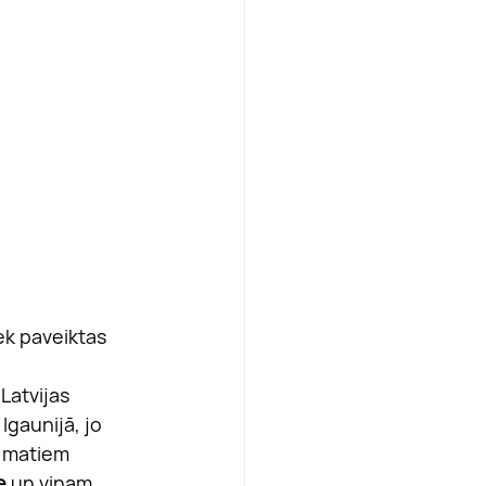
ek paveiktas 
Latvijas 
Igaunijā, jo 
m matiem 
e
 un viņam 