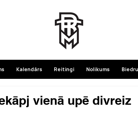
ms
Kalendārs
Reitingi
Nolikums
Biedru
iekāpj vienā upē divreiz