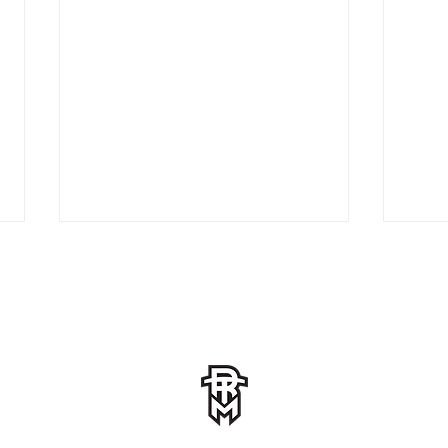
Māru
Pakalns iesit abos
devītniekos.