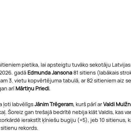
sitieniem pietika, lai apsteigtu tuvāko sekotāju Latvij
 2026. gadā 
Edmunda Jansona
 81 sitiens (labākais stro
m 3. vietu kopvērtējuma tabulā, ar 82 sitieniem aiz sev
an arī 
Mārtiņu Priedi
.
 ļoti labvēlīgs 
Jānim Trēgeram
, kurš pārī ar 
Valdi Muižn
ļ. Šoreiz gan trešajā bedrītē nebija klāt Valdis, kas va
rkārdē ierakstīt ķīniešu bugiju (+5), jeb 10 sitienus, k
sitienu rekords.