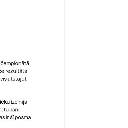
as čempionātā 
ke rezultāts 
is atstājot 
ieku
 izcīnīja 
rētu Jāni 
as ir šī posma 