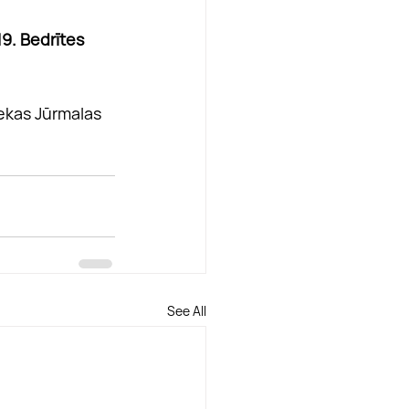
19. Bedrītes 
iekas Jūrmalas 
See All