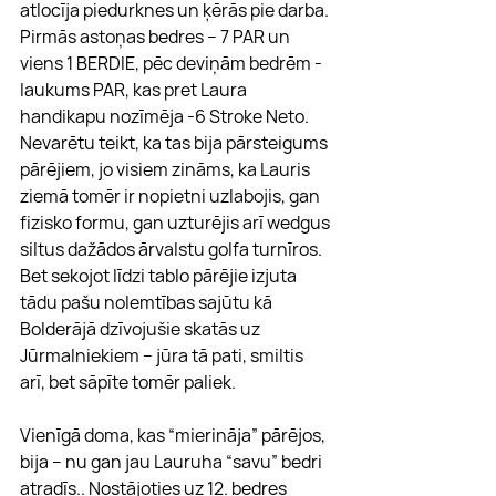
atlocīja piedurknes un ķērās pie darba. 
Pirmās astoņas bedres – 7 PAR un 
viens 1 BERDIE, pēc deviņām bedrēm - 
laukums PAR, kas pret Laura 
handikapu nozīmēja -6 Stroke Neto. 
Nevarētu teikt, ka tas bija pārsteigums 
pārējiem, jo visiem zināms, ka Lauris 
ziemā tomēr ir nopietni uzlabojis, gan 
fizisko formu, gan uzturējis arī wedgus 
siltus dažādos ārvalstu golfa turnīros. 
Bet sekojot līdzi tablo pārējie izjuta 
tādu pašu nolemtības sajūtu kā 
Bolderājā dzīvojušie skatās uz 
Jūrmalniekiem – jūra tā pati, smiltis 
arī, bet sāpīte tomēr paliek.
Vienīgā doma, kas “mierināja” pārējos, 
bija – nu gan jau Lauruha “savu” bedri 
atradīs.. Nostājoties uz 12. bedres 