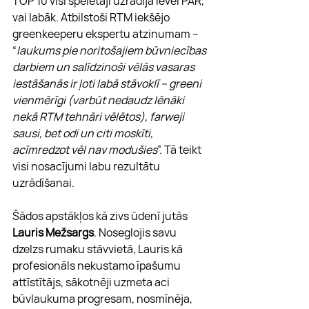
TOP 10 visi spēlētāji uzrādija level PAR, 
vai labāk. Atbilstoši RTM iekšējo 
greenkeeperu ekspertu atzinumam – 
“
laukums pie noritošajiem būvniecības 
darbiem un salīdzinoši vēlās vasaras 
iestāšanās ir ļoti labā stāvoklī – greeni 
vienmērīgi (varbūt nedaudz lēnāki 
nekā RTM tehnāri vēlētos), farweji 
sausi, bet odi un citi moskīti, 
acīmredzot vēl nav modušies
”. Tā teikt 
visi nosacījumi labu rezultātu 
uzrādīšanai.
Šādos apstākļos kā zivs ūdenī jutās
Lauris Mežsargs
. Noseglojis savu 
dzelzs rumaku stāvvietā, Lauris kā 
profesionāls nekustamo īpašumu 
attīstītājs, sākotnēji uzmeta aci 
būvlaukuma progresam, nosmīnēja, 