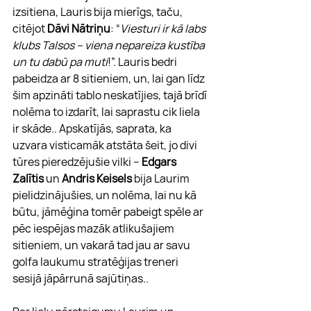
izsitiena, Lauris bija mierīgs, taču, 
citējot 
Dāvi Nātriņu
: “
Viesturi ir kā labs 
klubs Talsos – viena nepareiza kustība 
un tu dabū pa muti
!”. Lauris bedri 
pabeidza ar 8 sitieniem, un, lai gan līdz 
šim apzināti tablo neskatījies, tajā brīdī 
nolēma to izdarīt, lai saprastu cik liela 
ir skāde.. Apskatījās, saprata, ka 
uzvara visticamāk atstāta šeit, jo divi 
tūres pieredzējušie vilki – 
Edgars 
Zalītis
 un 
Andris Keisels
 bija Laurim 
pielidzinājušies, un nolēma, lai nu kā 
būtu, jāmēģina tomēr pabeigt spēle ar 
pēc iespējas mazāk atlikušajiem 
sitieniem, un vakarā tad jau ar savu 
golfa laukumu stratēģijas treneri 
sesijā jāpārrunā sajūtiņas..