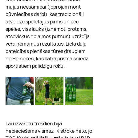
mājas neesamībai (joprojām norit 
būvniecības darbi), kas tradicionāli 
atveldzē spēlētājus pirms un pēc 
spēles, viss lauks (izņemot, protams, 
atsevišķus nelaimes putnus) uzrādīja 
vērā ņemamus rezultātus. Liela daļa 
pateicības pienākas tūres draugiem 
no Heineken, kas katrā posmā sniedz  
sportistiem palīdzīgu roku.
Lai uzvarētu trešdien bija 
nepieciešams vismaz -4 stroke neto, jo 