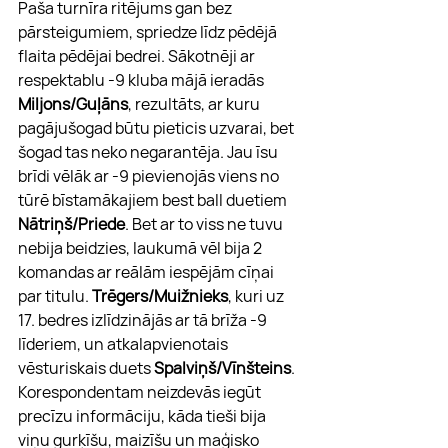
Paša turnīra ritējums gan bez 
pārsteigumiem, spriedze līdz pēdējā 
flaita pēdējai bedrei. Sākotnēji ar 
respektablu -9 kluba mājā ieradās 
Miljons/Guļāns
, rezultāts, ar kuru 
pagājušogad būtu pieticis uzvarai, bet 
šogad tas neko negarantēja. Jau īsu 
brīdi vēlāk ar -9 pievienojās viens no 
tūrē bīstamākajiem best ball duetiem 
Nātriņš/Priede
. Bet ar to viss ne tuvu 
nebija beidzies, laukumā vēl bija 2 
komandas ar reālām iespējām cīņai 
par titulu. 
Trēgers/Muižnieks
, kuri uz 
17. bedres izlīdzinājās ar tā brīža -9 
līderiem, un atkalapvienotais 
vēsturiskais duets 
Spalviņš/Vīnšteins
. 
Korespondentam neizdevās iegūt 
precīzu informāciju, kāda tieši bija 
viņu gurķīšu, maizīšu un maģisko 