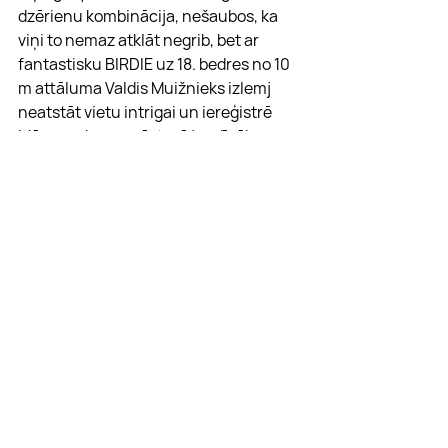
dzērienu kombinācija, nešaubos, ka 
viņi to nemaz atklāt negrib, bet ar 
fantastisku BIRDIE uz 18. bedres no 10 
m attāluma Valdis Muižnieks izlemj 
neatstāt vietu intrigai un iereģistrē 
Mārupes kausa vēsturē jaudīgāko 
rezultātu -11. Spalviņš/Vīnšteins cīnās 
varonīgi, ar Maira PAR pēdējā bedrē 
izraujot komandai otro vietu, bet 
proletariāts var gavilēt, gadsimtu dzīve 
ēnās ir beigusies. 2026. gada Mārupes 
kausa ieguvēji ir 
Jānis Trēgers
 un 
Valdis Muižnieks
.
Komandu ieskaitē ''
Zipātavas sapņu 
komanda
'' izcīna uzvaru, aiz sevis 
atstājot ''
Rough riders
'' otrajā vietā.