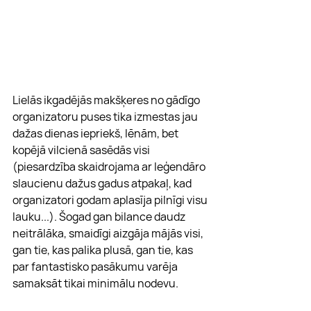
Lielās ikgadējās makšķeres no gādīgo 
organizatoru puses tika izmestas jau 
dažas dienas iepriekš, lēnām, bet 
kopējā vilcienā sasēdās visi 
(piesardzība skaidrojama ar leģendāro 
slaucienu dažus gadus atpakaļ, kad 
organizatori godam aplasīja pilnīgi visu 
lauku...). Šogad gan bilance daudz 
neitrālāka, smaidīgi aizgāja mājās visi, 
gan tie, kas palika plusā, gan tie, kas 
par fantastisko pasākumu varēja 
samaksāt tikai minimālu nodevu.