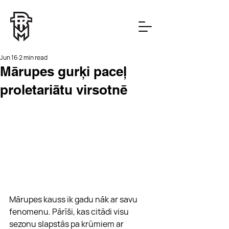
Jun 16
2 min read
Mārupes gurķi paceļ
proletariātu virsotnē
Mārupes kauss ik gadu nāk ar savu 
fenomenu. Pārīši, kas citādi visu 
sezonu slapstās pa krūmiem ar 