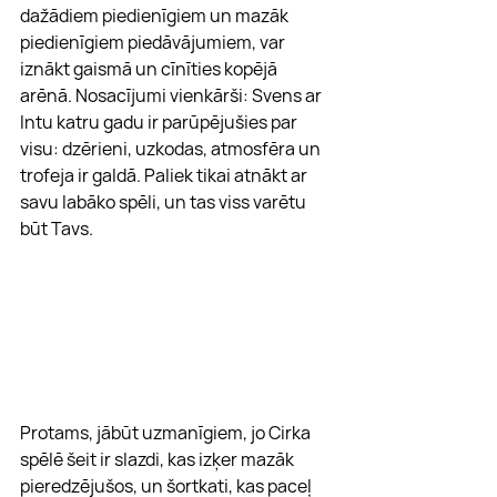
dažādiem piedienīgiem un mazāk 
piedienīgiem piedāvājumiem, var 
iznākt gaismā un cīnīties kopējā 
arēnā. Nosacījumi vienkārši: Svens ar 
Intu katru gadu ir parūpējušies par 
visu: dzērieni, uzkodas, atmosfēra un 
trofeja ir galdā. Paliek tikai atnākt ar 
savu labāko spēli, un tas viss varētu 
būt Tavs.
Protams, jābūt uzmanīgiem, jo Cirka 
spēlē šeit ir slazdi, kas izķer mazāk 
pieredzējušos, un šortkati, kas paceļ 