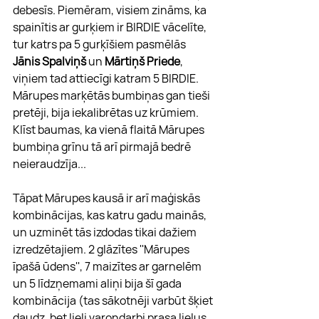
debesīs. Piemēram, visiem zināms, ka 
spainītis ar gurķiem ir BIRDIE vācelīte, 
tur katrs pa 5 gurķīšiem pasmēlās 
Jānis Spalviņš
 un 
Mārtiņš Priede
, 
viņiem tad attiecīgi katram 5 BIRDIE. 
Mārupes marķētās bumbiņas gan tieši 
pretēji, bija iekalibrētas uz krūmiem. 
Klīst baumas, ka vienā flaitā Mārupes 
bumbiņa grīnu tā arī pirmajā bedrē 
neieraudzīja...
Tāpat Mārupes kausā ir arī maģiskās 
kombinācijas, kas katru gadu mainās, 
un uzminēt tās izdodas tikai dažiem 
izredzētajiem. 2 glāzītes ''Mārupes 
īpašā ūdens'', 7 maizītes ar garnelēm 
un 5 līdzņemami aliņi bija šī gada 
kombinācija (tas sākotnēji varbūt šķiet 
daudz, bet lieli varoņdarbi prasa lielus 