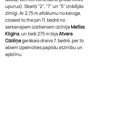
upurus). Skaitļi ''2'', ''7'' un ''5'' izrādījās 
zīmīgi. Ar 2,75 m attālumu no karoga, 
closest to the pin 11. bedrē no 
sarkanajiem izsitieniem izcīnīja 
Matīss 
Kligins
, un tieši 275 m bija 
Atvara 
Ozoliņa
 garākais draivs 7. bedrē, par to 
abiem izpelnoties papildu atzinību un 
apbrīnu.