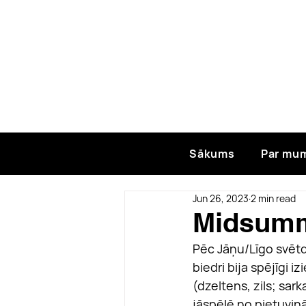
Sākums
Par mu
Jun 26, 2023
2 min read
Midsumm
Pēc Jāņu/Līgo svētd
biedri bija spējīgi i
(dzeltens, zils; sark
jāspēlē no pietuvināt