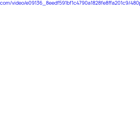
tic.com/video/e09136_8eedf591bf1c4790a1828fe8ffa201c9/480