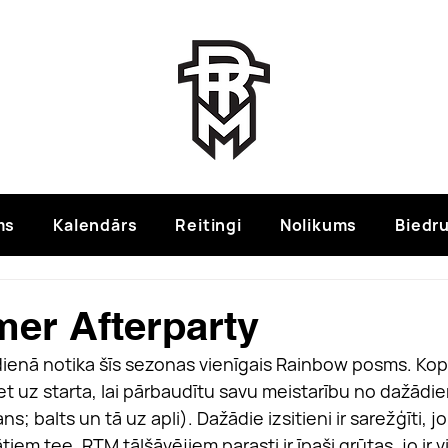
ms
Kalendārs
Reitingi
Nolikums
Biedru
er Afterparty
ienā notika šīs sezonas vienīgais Rainbow posms. Kop
ziet uz starta, lai pārbaudītu savu meistarību no dažādi
ans; balts un tā uz apli). Dažādie izsitieni ir sarežģīti, j
iem tee, RTM tālšāvējiem parasti ir īpaši grūtas, jo ir v