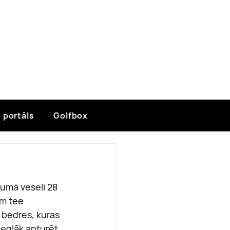
 portāls
Golfbox
umā veseli 28 
em tee 
o bedres, kuras 
ieglāk apturēt 