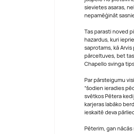
sievietes asaras, ne
nepamēģināt sasnieg
Tas parasti noved p
hazardus, kuri iepri
saprotams, kā Arvis
pārceltuves, bet tas
Chapello svinga tips
Par pārsteigumu visi
“šodien ieradies pēc
svētkos Pētera kedij
karjeras labāko berdi
ieskaitē deva pārlie
Pēterim, gan nācās s