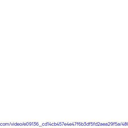
tic.com/video/e09136_cd14cb457e4e47f6b3df5fd2aea29f5a/48