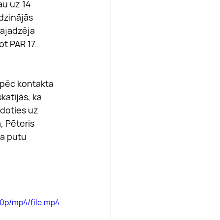
au uz 14 
dzinājās 
vajadzēja 
ot PAR 17. 
 pēc kontakta 
katījās, ka 
doties uz 
, Pēteris 
a putu 
0p/mp4/file.mp4