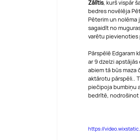
Zālītis
, kurš vispār š
bedres novēlēja Pēte
Pēterim un nolēma j
sagaidīt no mugura
varētu pievienoties 
Pārspēlē Edgaram kl
ar 9 dzelzi apstājās 
abiem tā būs maza č
aktārotu pārspēli.. 
piečipoja bumbiņu a
bedrītē, nodrošinot
https://video.wixsta