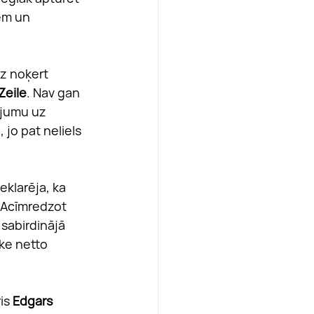
em un 
z noķert 
Zeile
. Nav gan 
ījumu uz 
jo pat neliels 
eklarēja, ka 
 Acīmredzot 
 sabirdinājā 
oke netto 
is 
Edgars 