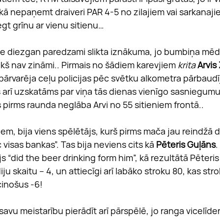
kā nepaņemt draiveri PAR 4-5 no zilajiem vai sarkanaji
t grīnu ar vienu sitienu…
ie diezgan paredzami slikta iznākuma, jo bumbiņa mēd
ekš nav zināmi.. Pirmais no šādiem karevjiem 
krita
Arvis 
 pārvarēja ceļu policijas pēc svētku alkometra pārbaud
 arī uzskatāms par viņa tās dienas vienīgo sasniegumu, 
 pirms raunda neglāba Arvi no 55 sitieniem frontā..
em, bija viens spēlētājs, kurš pirms mača jau reindžā d
 visas bankas”. Tas bija neviens cits kā 
Pēteris Guļāns
.
s “did the beer drinking form him”, kā rezultātā Pēteris
ju skaitu – 4, un attiecīgi arī labāko stroku 80, kas str
cinošus -6!
avu meistarību pierādīt arī pārspēlē, jo ranga vicelīder