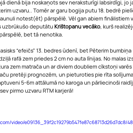
ajā dienā bija noskaņots sev neraksturīgi labsirdīgi, jo j
rim uzvaru.. Tomēr ar garu bogija putu 18. bedrē pielī
aunuli notest(ēt) pārspēlē. Vēl gan abiem finālistiem 
s uzbrūkušo deputātu 
Krištopanu vecāko
, kurš realizēj
pārspēlē, bet tā nenotika.
asisks “efeičs” 13. bedres ūdenī, bet Pēterim bumbiņa
dziļā rafā zem priedes 2 cm no auta līnijas. No malas izs
ura zem matrača un ar diviem doubliem cīkstoņi varēs 
Taču pretēji prognozēm, un pieturoties pie rīta solījuma
ptuveni 5-6m attālumā no karoga un pārliecinoši raidīj
 sev pirmo uzvaru RTM karjerā!
tic.com/video/e09136_39f2c19279b547fe87c68713d26d7dc8/48