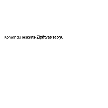
Komandu ieskaitē 
Zipātvas sapņu 
komanda
 ar Sandri un Atvaru 
priekšgalā, šoreiz neatstāja cerības 
pārējiem. Otrā vieta 
M&M
 un trešo 
vietu sadala 
Rough Riders
 un 
Kur ir 
Krasts?
.
Šajās brīvdienās veltam uzmanību 
Midam izspēlei (vēlam tur veiksmi 
visiem tūres biedriem) un trešdien 
tiekamies Jūrmalas saulainajās pļavās!