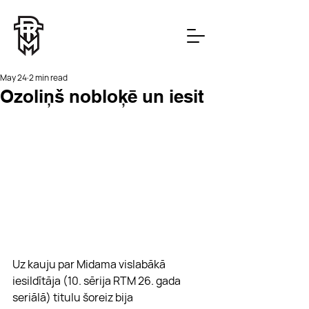
May 24
2 min read
Ozoliņš nobloķē un iesit
Uz kauju par Midama vislabākā 
iesildītāja (10. sērija RTM 26. gada 
seriālā) titulu šoreiz bija 