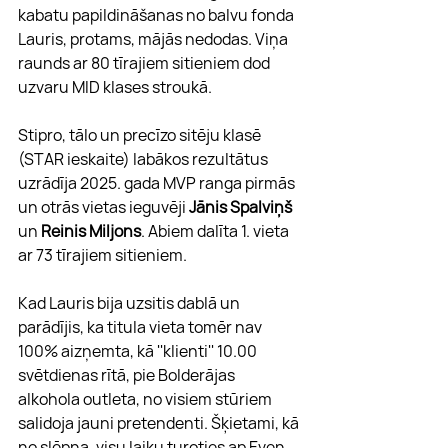
kabatu papildināšanas no balvu fonda 
Lauris, protams, mājās nedodas. Viņa 
raunds ar 80 tīrajiem sitieniem dod 
uzvaru MID klases stroukā.
Stipro, tālo un precīzo sitēju klasē 
(STAR ieskaite) labākos rezultātus 
uzrādīja 2025. gada MVP ranga pirmās 
un otrās vietas ieguvēji 
Jānis Spalviņš
un 
Reinis Miljons
. Abiem dalīta 1. vieta 
ar 73 tīrajiem sitieniem.
Kad Lauris bija uzsitis dablā un 
parādījis, ka titula vieta tomēr nav 
100% aizņemta, kā ''klienti'' 10.00 
svētdienas rītā, pie Bolderājas 
alkohola outleta, no visiem stūriem 
salidoja jauni pretendenti. Šķietami, kā 
no slēpņa, visu laiku turoties ap Even, 