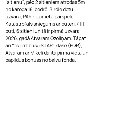
''sitienu'', pēc 2 sitieniem atrodas 5m 
no karoga 18. bedrē. Birdie dotu 
uzvaru, PAR nozīmētu pārspēli. 
Katastrofāls sniegums ar puteri, 4!!!! 
puti, 6 sitieni un tā ir pirmā uzvara 
2026. gadā Atvaram Ozoliņam. Tāpat 
arī ''es drīz būšu STAR'' klasē (FQR), 
Atvaram ar Miķeli dalīta pirmā vieta un 
papildus bonuss no balvu fonda.