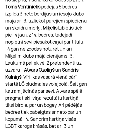
Toms Ventinieks
 pēdējās 5 bedrēs 
izpilda 3 neto bērdijus un iesoļo kluba 
mājā ar -3, uzliekot pārējiem spiedienu 
un skaidru mērķi. 
Miķelis Lībietis
 tiek 
pie -4 jau uz 14. bedres, tādējādi 
nopietni sevi piesakot cīņai par titulu. 
-4 gan neizdodas noturēt un arī 
Miķelim kluba mājā cienījams -3. 
Laukumā paliek vēl 2 pretendenti uz 
uzvaru - 
Atvars Ozoliņš
 un 
Sandris 
Kalniņš
. Vīri, kas vasarā vienā pārī 
startē LČ pludmales volejbolā. Šeit gan 
katram jācīnās par sevi. Atvars spēlē 
pragmatiski, viņa rezultātu kartiņā 
tikai birdie, par un bogey. Arī pēdējās 
bedres tiek pabeigtas ar neto par un 
kopumā -4. Sandrim kartiņa visās 
LGBT karoga krāsās, bet ar -3 un 