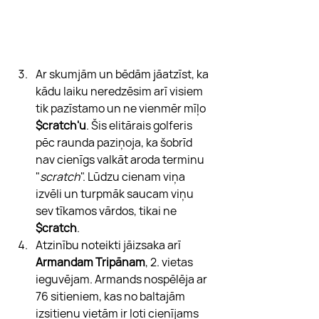
Ar skumjām un bēdām jāatzīst, ka 
kādu laiku neredzēsim arī visiem 
tik pazīstamo un ne vienmēr mīļo 
$cratch'u
. Šis elitārais golferis 
pēc raunda paziņoja, ka šobrīd 
nav cienīgs valkāt aroda terminu 
"
scratch
". Lūdzu cienam viņa 
izvēli un turpmāk saucam viņu 
sev tīkamos vārdos, tikai ne 
$cratch
.
Atzinību noteikti jāizsaka arī 
Armandam Tripānam
, 2. vietas 
ieguvējam. Armands nospēlēja ar 
76 sitieniem, kas no baltajām 
izsitienu vietām ir ļoti cienījams 