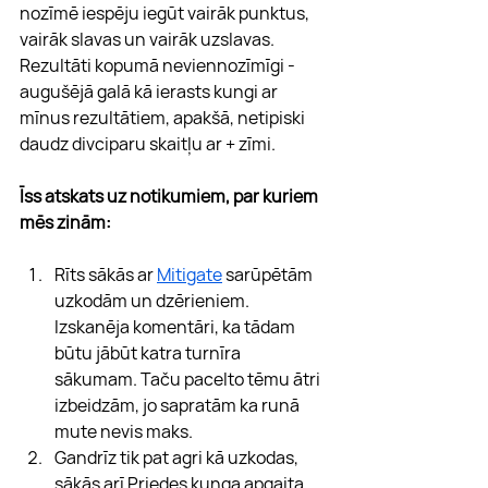
nozīmē iespēju iegūt vairāk punktus, 
vairāk slavas un vairāk uzslavas. 
Rezultāti kopumā neviennozīmīgi - 
augušējā galā kā ierasts kungi ar 
mīnus rezultātiem, apakšā, netipiski 
daudz divciparu skaitļu ar + zīmi.
Īss atskats uz notikumiem, par kuriem 
mēs zinām:
Rīts sākās ar 
Mitigate
 sarūpētām 
uzkodām un dzērieniem. 
Izskanēja komentāri, ka tādam 
būtu jābūt katra turnīra 
sākumam. Taču pacelto tēmu ātri 
izbeidzām, jo sapratām ka runā 
mute nevis maks.
Gandrīz tik pat agri kā uzkodas, 
sākās arī Priedes kunga apgaita 