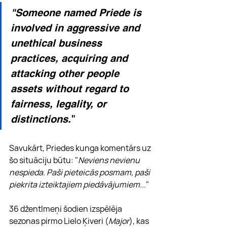
"Someone named Priede is 
involved in aggressive and 
unethical business 
practices, acquiring and 
attacking other people 
assets without regard to 
fairness, legality, or 
distinctions.
"
Savukārt, Priedes kunga komentārs uz 
šo situāciju būtu: "
Neviens nevienu 
nespieda. Paši pieteicās posmam, paši 
piekrita izteiktajiem piedāvājumiem...
"
36 džentlmeņi šodien izspēlēja 
sezonas pirmo Lielo Ķiveri (
Major
), kas 