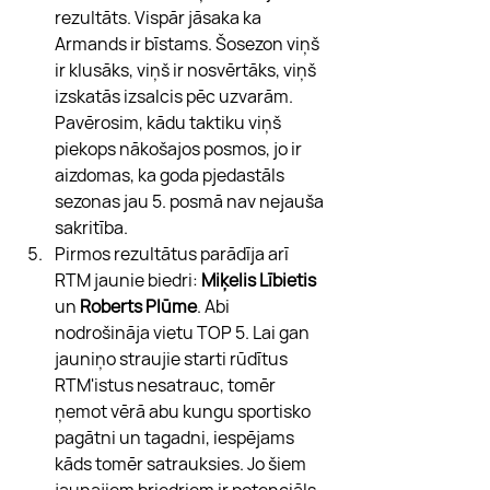
rezultāts. Vispār jāsaka ka 
Armands ir bīstams. Šosezon viņš 
ir klusāks, viņš ir nosvērtāks, viņš 
izskatās izsalcis pēc uzvarām. 
Pavērosim, kādu taktiku viņš 
piekops nākošajos posmos, jo ir 
aizdomas, ka goda pjedastāls 
sezonas jau 5. posmā nav nejauša 
sakritība.
Pirmos rezultātus parādīja arī 
RTM jaunie biedri: 
Miķelis Lībietis
un 
Roberts Plūme
. Abi 
nodrošināja vietu TOP 5. Lai gan 
jauniņo straujie starti rūdītus 
RTM'istus nesatrauc, tomēr 
ņemot vērā abu kungu sportisko 
pagātni un tagadni, iespējams 
kāds tomēr satrauksies. Jo šiem 
jaunajiem briedriem ir potenciāls 