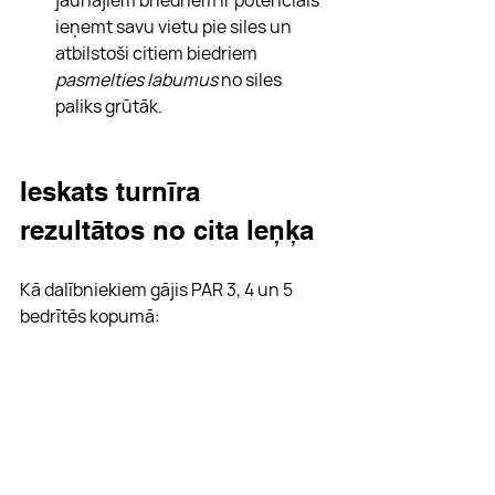
ieņemt savu vietu pie siles un 
atbilstoši citiem biedriem 
pasmelties labumus
 no siles 
paliks grūtāk.
Ieskats turnīra 
rezultātos no cita leņķa
Kā dalībniekiem gājis PAR 3, 4 un 5 
bedrītēs kopumā: