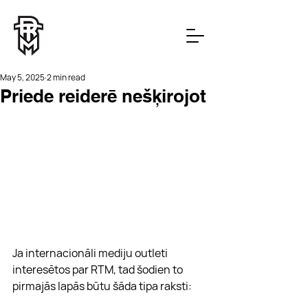
May 5, 2025
2 min read
Priede reiderē nešķirojot
Ja internacionāli mediju outleti 
interesētos par RTM, tad šodien to 
pirmajās lapās būtu šāda tipa raksti: