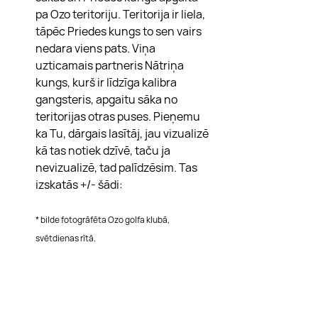
pa Ozo teritoriju. Teritorija ir liela, 
tāpēc Priedes kungs to sen vairs 
nedara viens pats. Viņa 
uzticamais partneris Nātriņa 
kungs, kurš ir līdzīga kalibra 
gangsteris, apgaitu sāka no 
teritorijas otras puses. Pieņemu 
ka Tu, dārgais lasītāj, jau vizualizē 
kā tas notiek dzīvē, taču ja 
nevizualizē, tad palīdzēsim. Tas 
izskatās +/- šādi:
* bilde fotogrāfēta Ozo golfa klubā, 
svētdienas rītā.