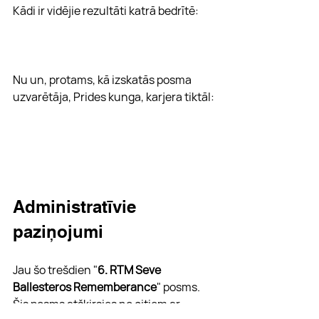
Kādi ir vidējie rezultāti katrā bedrītē:
Nu un, protams, kā izskatās posma 
uzvarētāja, Prides kunga, karjera tiktāl:
Administratīvie 
paziņojumi
Jau šo trešdien "
6. RTM Seve 
Ballesteros Rememberance
" posms. 
Šis posms atšķirsies no citiem ar 