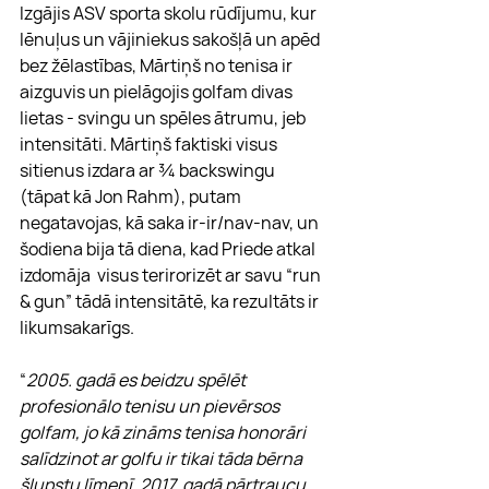
Izgājis ASV sporta skolu rūdījumu, kur 
lēnuļus un vājiniekus sakošļā un apēd 
bez žēlastības, Mārtiņš no tenisa ir 
aizguvis un pielāgojis golfam divas 
lietas - svingu un spēles ātrumu, jeb 
intensitāti. Mārtiņš faktiski visus 
sitienus izdara ar ¾ backswingu 
(tāpat kā Jon Rahm), putam 
negatavojas, kā saka ir-ir/nav-nav, un 
šodiena bija tā diena, kad Priede atkal 
izdomāja  visus terirorizēt ar savu “run 
& gun” tādā intensitātē, ka rezultāts ir 
likumsakarīgs.
“
2005. gadā es beidzu spēlēt 
profesionālo tenisu un pievērsos 
golfam, jo kā zināms tenisa honorāri 
salīdzinot ar golfu ir tikai tāda bērna 
šļupstu līmenī. 2017. gadā pārtraucu, 