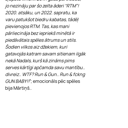
jo nezināju par šo zelta āderi “RTM”! 
2020. atsāku, un 2022. sapratu, ka 
varu patukšot biedru kabatas, tādēļ 
pievienojos RTM. Tas, kas mani 
pārliecināja bez iepriekš minētā ir 
piedāvātais spēles ātrums un stils. 
Šodien vilkos aiz džekiem, kuri 
gatavojās katram savam sitienam ilgāk 
nekā Nadals, kurš kā zināms pims 
serves kārtīgi apčamda savu mantību.. 
divreiz.. WTF? Run & Gun.. Run & fckng 
GUN BABY!!
”; emocionāls pēc spēles 
bija Mārtiņš.. 
Var viņu saprast, bet 78 sitieni, ko pēc 
fronta neviens bookmeikers pat tuvu 
neredzēja šo notiekam ir ļoti labs 
rezultāts. Un te nu mēs esam – 