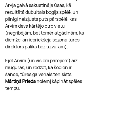
Arvja galvā sakustināja ūsas, kā 
rezultātā dubultais bogijs spēlē, un 
pilnīgi neizjusts puts pārspēlē, kas 
Arvim deva kārtējo otro vietu 
(negribējām, bet tomēr atgādinām, ka 
diemžēl arī iepriekšējā sezonā tūres 
direktors palika bez uzvarām).
Ejot Arvim (un visiem pārējiem) aiz 
muguras, un redzot, ka šodien ir 
šance, tūres galvenais tenisists 
Mārtiņš Prieda
 nolemj kāpināt spēles 
tempu.