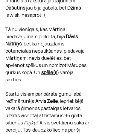
finansiāla rakstura jautājumiem, 
Dašutins
 jau bija gabalā, bet 
Džims
latviski nesaprot :(
Tā nu vienīgais, kas Mārtiņa 
piedāvājumam piekrita, bija 
Dāvis 
Nātriņš
, bet kā nojauzdams 
potenciālas nepatikšanas, piedāvāja 
Mārtiņam, nevis duelēties, bet 
apvienot spēkus un nomizot Mārupes 
gurķus kopā. Un 
spēle(s
) varēja 
sākties.
Startu visiem par pārsteigumu labā 
režīmā turēja 
Arvis Zeile
. Iepriekšējā 
vakarā ģimenes pastaigas ietvaros 
uzsitis visnotaļ atzīstamus 96 golfa 
sitienus 
Piņķai
, Arvis svētdienu sāka ar 
berdiju. Tas  daudz ko liecina par šī 