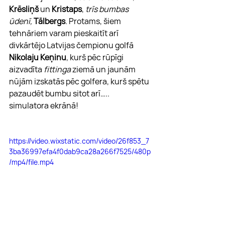
Krēsliņš
 un 
Kristaps
, 
trīs bumbas 
ūdenī, 
Tālbergs
. Protams, šiem 
tehnāriem varam pieskaitīt arī 
divkārtējo Latvijas čempionu golfā 
Nikolaju Keņinu
, kurš pēc rūpīgi 
aizvadīta 
fittinga
 ziemā un jaunām 
nūjām izskatās pēc golfera, kurš spētu 
pazaudēt bumbu sitot arī….. 
simulatora ekrānā! 
https://video.wixstatic.com/video/26f853_7
3ba36997efa4f0dab9ca28a266f7525/480p
/mp4/file.mp4