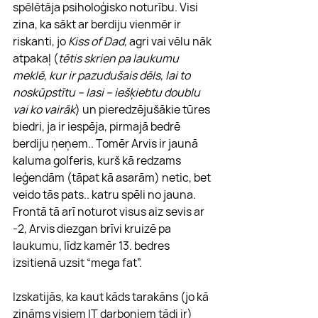
spēlētāja psiholoģisko noturību. Visi 
zina, ka sākt ar berdiju vienmēr ir 
riskanti, jo 
Kiss of Dad, 
agri vai vēlu nāk 
atpakaļ (
tētis skrien pa laukumu 
meklē, kur ir pazudušais dēls, lai to 
noskūpstītu – lasi – iešķiebtu doublu 
vai ko vairāk
) un pieredzējušākie tūres 
biedri, ja ir iespēja, pirmajā bedrē 
berdiju ņeņem.. Tomēr Arvis ir jaunā 
kaluma golferis, kurš kā redzams 
leģendām (tāpat kā asarām) netic, bet 
veido tās pats.. katru spēli no jauna. 
Frontā tā arī noturot visus aiz sevis ar 
-2, Arvis diezgan brīvi kruizē pa 
laukumu, līdz kamēr 13. bedres 
izsitienā uzsit “mega fat”. 
Izskatijās, ka kaut kāds tarakāns (jo kā 
zināms visiem IT darboņiem tādi ir) 