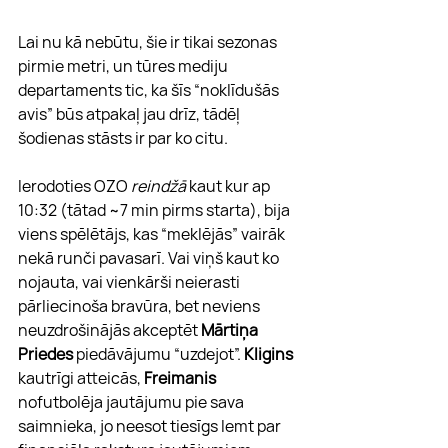
Lai nu kā nebūtu, šie ir tikai sezonas 
pirmie metri, un tūres mediju 
departaments tic, ka šīs “noklīdušās 
avis” būs atpakaļ jau drīz, tādēļ 
šodienas stāsts ir par ko citu.
Ierodoties OZO 
reindžā
 kaut kur ap 
10:32 (tātad ~7 min pirms starta), bija 
viens spēlētājs, kas “meklējās” vairāk 
nekā runči pavasarī. Vai viņš kaut ko 
nojauta, vai vienkārši neierasti 
pārliecinoša bravūra, bet neviens 
neuzdrošinājās akceptēt 
Mārtiņa 
Priedes
 piedāvājumu “uzdejot”. 
Kligins
kautrīgi atteicās, 
Freimanis
nofutbolēja jautājumu pie sava 
saimnieka, jo neesot tiesīgs lemt par 