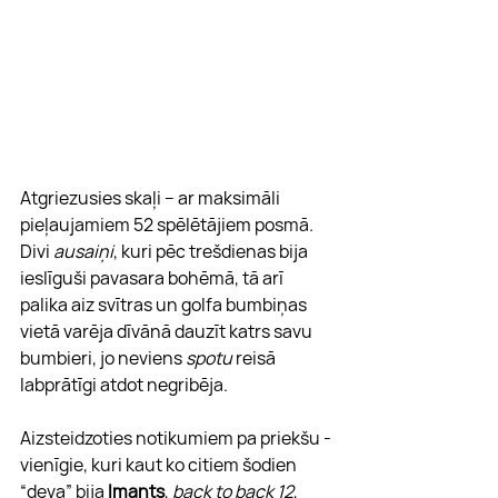
Atgriezusies skaļi – ar maksimāli 
pieļaujamiem 52 spēlētājiem posmā. 
Divi 
ausaiņi
, kuri pēc trešdienas bija 
ieslīguši pavasara bohēmā, tā arī 
palika aiz svītras un golfa bumbiņas 
vietā varēja dīvānā dauzīt katrs savu 
bumbieri, jo neviens 
spotu
 reisā 
labprātīgi atdot negribēja. 
Aizsteidzoties notikumiem pa priekšu - 
vienīgie, kuri kaut ko citiem šodien 
“deva” bija 
Imants
, 
back to back 12
, 