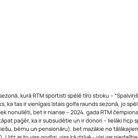
 sezonā, kurā RTM sportisti spēlē tīro stroku – “Spalviņš
s, ka tas ir vienīgais īstais golfa raunds sezonā, jo spē
tiek nonullēti, bet ir nianse – 2024. gada RTM čempiona
āpat paģēr, ka ir subsudētie un ir donori – lielāki hcp 
viešu, bērnu un pensionāru), bet mazākie no tālākajie
Līdz ar to viss godīgi, viss kā dzīvē - visi var piedalīti