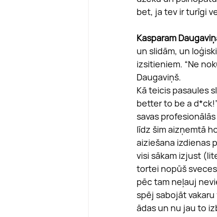
bet, ja tev ir turīgi v
Kasparam Daugavi
un slidām, un loģisk
izsitieniem. “Ne nok
Daugaviņš. 
Kā teicis pasaules sl
better to be a d*ck!
savas profesionālās 
līdz šim aizņemtā h
aiziešana izdienas p
visi sākam izjust (li
tortei nopūš sveces p
pēc tam neļauj nevie
spēj sabojāt vakaru 
ādas un nu jau to iz