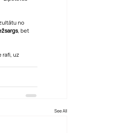
zultātu no 
ežsargs
, bet 
rafi, uz 
See All