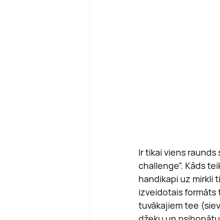
Ir tikai viens raunds
challenge”. Kāds teik
handikapi uz mirkli 
izveidotais formāts t
tuvākajiem tee (sie
džeku un psihopātu). 