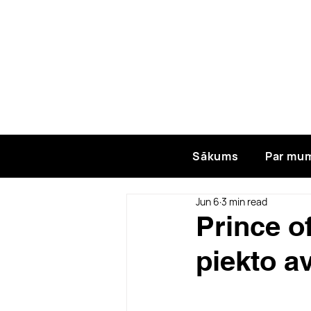
Sākums
Par mu
Jun 6
3 min read
Prince o
piekto a