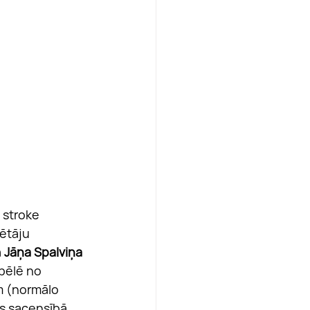
 stroke 
lētāju 
 
Jāņa Spalviņa
spēlē no 
m (normālo 
es sacensībā, 