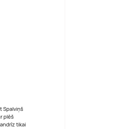
t Spalviņš 
r plēš 
andrīz tikai 