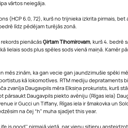
ripa vārtos neiegāja.
ons (HCP 6.0, 72), kurš no trijnieka izkrita pirmais, bet 
 bedrē līdz pēdējam turējās zonā.
 rekords pienācās 
Ģirtam Tihomirovam
, kurš 4. bedrē 
r kā lielais sods plus spēles sods vienā maiņā. Kamēr pār
n mēs zinām, ka gan vecie gan jaundzimušie spēki mēģ
portistus kā lokomotīves. RTM mediju deprataments bij
 zvanīja Daugavpils mēra Elksiņa prokurists, kurš stād
jot pārsaukt Daugavpils piekto avēniju (Rīgas iela) Dau
venue ir Gucci un Tiffany, Rīgas iela ir šmakovka un Solo
edzēsim na čej “h” muha sjadjet this year.
fe is good'' pirmajā vietā, par vienu sitienu apsteidzot