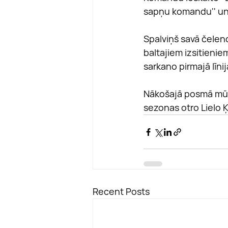
sapņu komandu'' un at
Spalviņš savā čelen
baltajiem izsitieniem
sarkano pirmajā līnij
Nākošajā posmā mūs v
sezonas otro Lielo 
Recent Posts