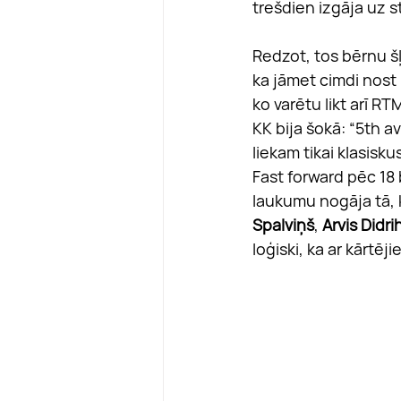
trešdien izgāja uz s
Redzot, tos bērnu šļ
ka jāmet cimdi nost 
ko varētu likt arī RT
KK bija šokā: “5th a
liekam tikai klasis
Fast forward pēc 18 b
laukumu nogāja tā, k
Spalviņš
, 
Arvis Didr
loģiski, ka ar kārtē