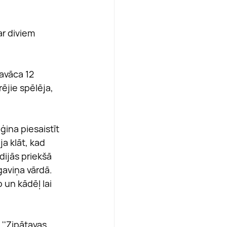
ar diviem 
savāca 12 
ējie spēlēja, 
ina piesaistīt 
a klāt, kad 
ijās priekšā 
gaviņa vārdā. 
 un kādēļ lai 
 ''Zipātavas 