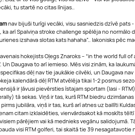
ecāki, tu startē no citas līnijas..
ņam
 nav bijuši turīgi vecāki, visu sasniedzis dzīvē pats - 
i, ka arī Spalviņa stroke challenge spēlēja no normālo 
urienes izshava slotas kats hahaha”.. lakonisks pēc mač
avenais hokejists Oļegs Znaroks – “in the world full of 
”. Un Daugava to arī iemieso. Mēs visi zinām, ka laukumā
specifikas dēļ nav tie jaukākie cilvēki, un Daugava na
okeja kalendārā dēļ RTM atvēlēja tikai 1-2 posmus sezo
ensijā ir ļāvusi pievērsties īstajam sportam (lasi - RTM
terally) tā sekas. Viņš ir tas, kurš RTM biedru dzimšanas 
irms jubilāra, viņš ir tas, kurš arī atnes uz ballīti Kulda
nam citam izklaidēties, vienvārdsakot kā moskīts tēltī 
visiem pārējiem vai kā mednieks vegānu salidojumā. Tā 
bauda visi RTM golferi, tai skaitā tie 39 nesagatavotie n