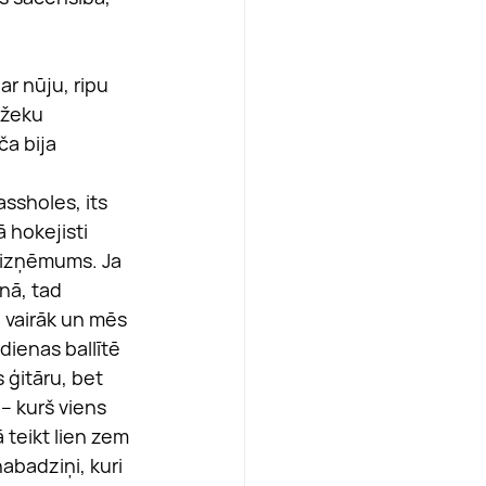
ar nūju, ripu 
džeku 
a bija 
assholes, its 
 hokejisti 
v izņēmums. Ja 
nā, tad 
) vairāk un mēs 
dienas ballītē 
s ģitāru, bet 
– kurš viens 
teikt lien zem 
abadziņi, kuri 