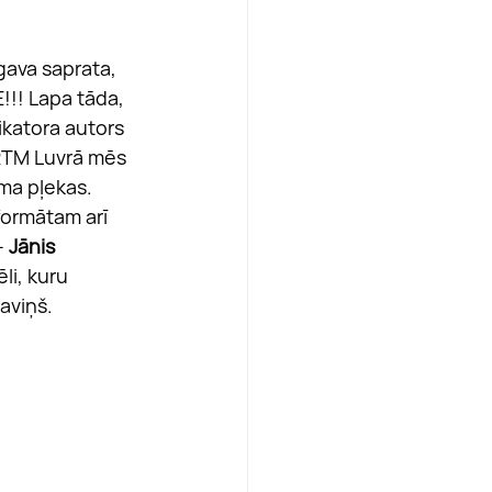
gava saprata, 
!!! Lapa tāda, 
ikatora autors 
 RTM Luvrā mēs 
sma pļekas.
 formātam arī 
– 
Jānis 
li, kuru 
aviņš.