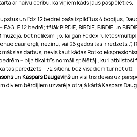
tarta ar naivu cerību, ka viņiem kāds ļaus paspēlēties.
upstus un līdz 12 bedrei paša izpildītus 4 bogijus, Dau
– EAGLE 12.bedrē; tālāk BIRDIE, BIRDIE, BIRDIE un BIRDIE
M muzejā, bet neliksim, jo, lai gan Fedex ruletes/multipl
venue caur ērgli, nezinu, vai 26 gados tas ir redzets..”,
kus mākslas darbus, nevis kaut kādas Rotko ekspresioni
edrēm – bija tikai trīs normāli spēlētāji, kuri atbilstoši
ā tas paredzēts – 72 sitieni, bez visādiem tur net utt. 
ihsons
 un 
Kaspars Daugaviņš
 un visi trīs devās uz pārspē
jiem diviem bērdijiem uzvarēja otrajā kārtā Kaspars Daug