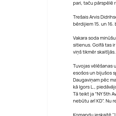
pari, taču pārspēlē 
Trešais Arvis Didrihs
bērdijiem 15. un 16.
Vakara soda minūšu
sitienus. Golfā tas i
viņš tikmēr skaitījās.
Tuvojas vēlēšanas u
esošos un bijušos s
Daugaviņam pēc mača
kā Igors L., piedāvā
Tā teikt ja “NY 5th A
nebūtu arī KD”. Nu r
Komandu ieskaitē ''Li