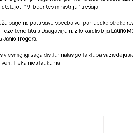
stājot ''19. bedrītes ministriju'' trešajā.
džā paņēma pats savu specbalvu, par labāko stroke re
, dzelteno tituls Daugaviņam, zilo karalis bija 
Lauris M
ā 
Jānis Trēgers
.
iesmīglīgi sagaidīs Jūrmalas golfa kluba saziedējušie 
Ķiveri. Tiekamies laukumā!