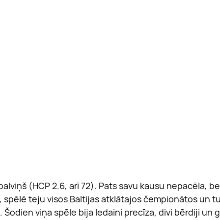
Spalviņš (HCP 2.6, arī 72). Pats savu kausu nepacēla, be
, spēlē teju visos Baltijas atklātajos čempionātos un tu
 Šodien viņa spēle bija ledaini precīza, divi bērdiji un g