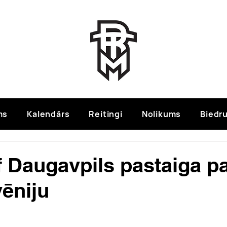
ms
Kalendārs
Reitingi
Nolikums
Biedru
f Daugavpils pastaiga p
vēniju