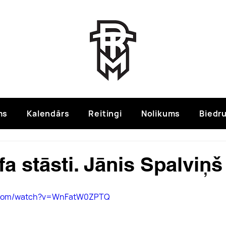
ms
Kalendārs
Reitingi
Nolikums
Biedru
a stāsti. Jānis Spalviņš
e.com/watch?v=WnFatW0ZPTQ