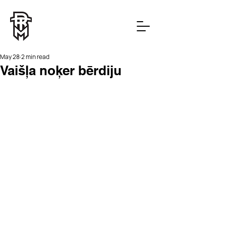
May 28
2 min read
Vaišļa noķer bērdiju