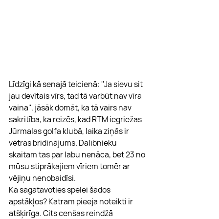
Līdzīgi kā senajā teicienā: ''Ja sievu sit 
jau devītais vīrs, tad tā varbūt nav vīra 
vaina'', jāsāk domāt, ka tā vairs nav 
sakritība, ka reizēs, kad RTM iegriežas 
Jūrmalas golfa klubā, laika ziņās ir 
vētras brīdinājums. Dalībnieku 
skaitam tas par labu nenāca, bet 23 no 
mūsu stiprākajiem vīriem tomēr ar 
vējiņu nenobaidīsi.
Kā sagatavoties spēlei šādos 
apstākļos? Katram pieeja noteikti ir 
atšķirīga. Cits cenšas reindžā 