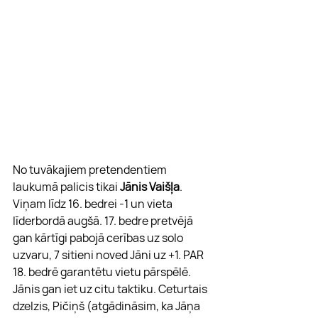
No tuvākajiem pretendentiem 
laukumā palicis tikai 
Jānis Vaišļa
. 
Viņam līdz 16. bedrei -1 un vieta 
līderbordā augšā. 17. bedre pretvējā 
gan kārtīgi pabojā cerības uz solo 
uzvaru, 7 sitieni noved Jāni uz +1. PAR 
18. bedrē garantētu vietu pārspēlē. 
Jānis gan iet uz citu taktiku. Ceturtais 
dzelzis, Pičiņš (atgādināsim, ka Jāņa 