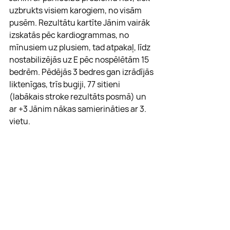
uzbrukts visiem karogiem, no visām 
pusēm. Rezultātu kartīte Jānim vairāk 
izskatās pēc kardiogrammas, no 
mīnusiem uz plusiem, tad atpakaļ, līdz 
nostabilizējās uz E pēc nospēlētām 15 
bedrēm. Pēdējās 3 bedres gan izrādījās 
liktenīgas, trīs bugiji, 77 sitieni 
(labākais stroke rezultāts posmā) un 
ar +3 Jānim nākas samierināties ar 3. 
vietu.