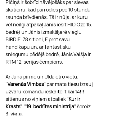
Pičiņš ir šobrīd nāvējošāks par sievas 
skatienu, kad pārrodies pēc 10 stundu 
raunda brīvdienās. Tā ir nūja, ar kuru 
vēl neilgi atpakaļ Jānis iesit HIO Ozo 15. 
bedrē) un Jānis izmakšķerē vieglu 
BIRDIE. 78 sitieni, E pret savu 
handikapu un, ar fantastisku 
sniegumu pēdējā bedrē, Jānis Vaišļa ir 
RTM 12. sērijas čempions.
Ar Jāņa pirmo un Ulda otro vietu, 
''
Varenās Vimbas
'' par mata tiesu izrauj 
uzvaru komandu ieskaitē, tikai 14!!! 
sitienus no viņiem atpaliek ''
Kur ir 
Krasts
''. ''
19. bedrītes ministrija
'' šoreiz 
3. vietā.
Bedrīte nr. 17 arī pavējā nav viegla, bet 
šodien bija pretvējš... Tur 10 vai vairāk 