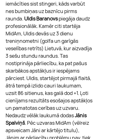
iemācīties sist stingeri, kāds varbūt 
nes bumbiņas uz baznīcu pirms 
raunda. 
Uldis Baranovs
 piegāja daudz 
profesionālāk. Kamēr citi startēja 
MidAm, Uldis devās uz 3 dienu 
treniņnometni (golfa un garīgās 
veselības retrīts) Lietuvā, kur aizvadīja 
3 sešu stundu raundus. Tas 
nostiprināja pārliecību, ka pat pašus 
skarbākos apstākļus ir iespējams 
pārciest. Uldis, startējot pirmajā flaitā, 
ātrā tempā izlido cauri laukumam, 
uzsit 86 sitienus, kas galā dod +1. Ļoti 
cienījams rezultāts esošajos apstākļos 
un pamatotas cerības uz uzvaru.
Nedaudz vēlāk laukumā dodas 
Jānis 
Spalviņš
. Pēc uzvaras MidAm (vēlreiz 
apsveicam Jāni ar kārtējo titulu), 
Jānim ar pārliecību problēmu nav, tiek 